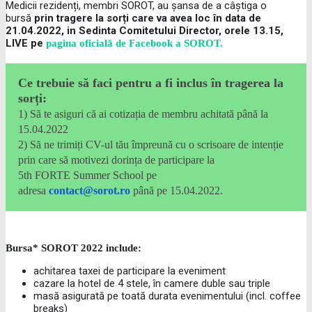
Medicii rezidenți, membri SOROT, au șansa de a câștiga o
bursă
prin tragere la sorți care va avea loc în data de
21.04.2022, in Sedinta Comitetului Director, orele 13.15,
LIVE pe
pagina oficială de Facebook a SOROT.
Ce trebuie să faci pentru a fi inclus în tragerea la
sorți:
1) Să te asiguri că ai cotizația de membru achitată până la
15.04.2022
2) Să ne trimiți CV-ul tău împreună cu o scrisoare de intenție
prin care să motivezi dorința de participare la
5th
FORTE
Summer School pe
adresa
contact@sorot.ro
până pe 15.04.2022.
Bursa* SOROT 2022 include:
achitarea taxei de participare la eveniment
cazare la hotel de 4 stele, în camere duble sau triple
masă asigurată pe toată durata evenimentului (incl. coffee
breaks)