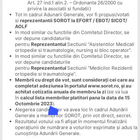
Art. 27 ind.1 alin.2. – Ordonanta 26/2000 cu
privire la asociatii si fundatii)
Tot in cadrul Adunarii Generale, vor fi propusi/votati
si
reprezentantii SOROT la EFORT / EBOT/ SICOT/
AOLF
In mod similar cu functiile din Comitetul Director, se
vor depune candidaturile
pentru
Reprezentantul
Sectiunii “Asistentilor Medicali
ortopedie si traumatologie, nursing si bloc operator”.
In mod similar cu functiile din Comitetul Director, se
vor depune candidaturile
pentru
Reprezentantul
Sectiunii “Medicilor Rezidenti
ortopedie si traumatologie”.
Membrii cu drept de vot, sunt considerați cei care au
completat adeziunea în portalul www.sorot.ro, și au
achitat cotizatia anuala de membru la zi
(se va lua
în
calcul lista membrilor platitori pana la data de 15
Octombrie 2023
).
Alegerea candidaților va avea loc în cadrul Adunării
Generale a membrilor SOROT, prin vot direct, secret.
Rezultatul votului va fi afișat în momentul finalizării
operațiunii de numărare a voturilor exprimate și adus la
cunoștința Adunării Generale.