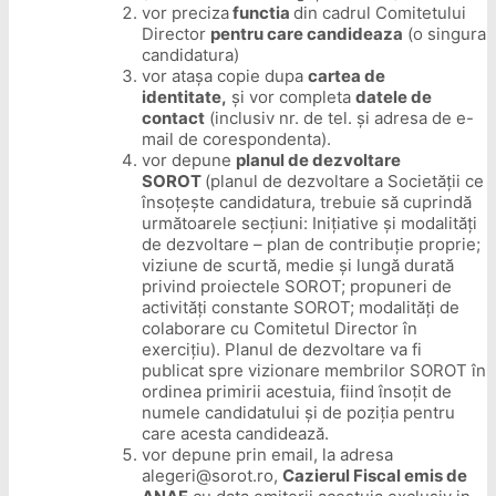
vor preciza
functia
din cadrul Comitetului
Director
pentru care candideaza
(o singura
candidatura)
vor atașa copie dupa
cartea de
identitate,
și vor completa
datele de
contact
(inclusiv nr. de tel. și adresa de e-
mail de corespondenta).
vor depune
planul de dezvoltare
SOROT
(planul de dezvoltare a Societății ce
însoțește candidatura, trebuie să cuprindă
următoarele secțiuni: Inițiative și modalități
de dezvoltare – plan de contribuție proprie;
viziune de scurtă, medie și lungă durată
privind proiectele SOROT; propuneri de
activități constante SOROT; modalități de
colaborare cu Comitetul Director în
exercițiu). Planul de dezvoltare va fi
publicat spre vizionare membrilor SOROT în
ordinea primirii acestuia, fiind însoțit de
numele candidatului și de poziția pentru
care acesta candidează.
vor depune prin email, la adresa
alegeri@sorot.ro,
Cazierul Fiscal emis de