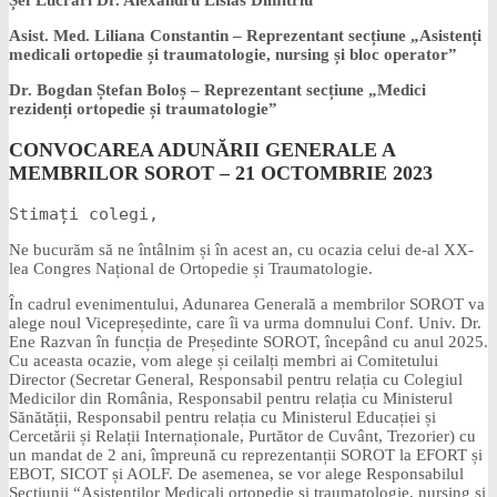
Șef Lucrari Dr. Alexandru Lisias Dimitriu
Asist. Med. Liliana Constantin – Reprezentant secțiune „Asistenți
medicali ortopedie și traumatologie, nursing și bloc operator”
Dr. Bogdan Ștefan Boloș – Reprezentant secțiune „Medici
rezidenți ortopedie și traumatologie”
CONVOCAREA ADUNĂRII GENERALE A
MEMBRILOR SOROT – 21 OCTOMBRIE 2023
Stimați colegi,
Ne bucurăm să ne întâlnim și în acest an, cu ocazia celui de-al XX-
lea Congres Național de Ortopedie și Traumatologie.
În cadrul evenimentului, Adunarea Generală a membrilor SOROT va
alege noul Vicepreședinte, care îi va urma domnului Conf. Univ. Dr.
Ene Razvan în funcția de Președinte SOROT, începând cu anul 2025.
Cu aceasta ocazie, vom alege și ceilalți membri ai Comitetului
Director (Secretar General, Responsabil pentru relația cu Colegiul
Medicilor din România, Responsabil pentru relația cu Ministerul
Sănătății, Responsabil pentru relația cu Ministerul Educației și
Cercetării și Relații Internaționale, Purtător de Cuvânt, Trezorier) cu
un mandat de 2 ani, împreună cu reprezentanții SOROT la EFORT și
EBOT, SICOT și AOLF. De asemenea, se vor alege Responsabilul
Sectiunii “Asistentilor Medicali ortopedie si traumatologie, nursing si