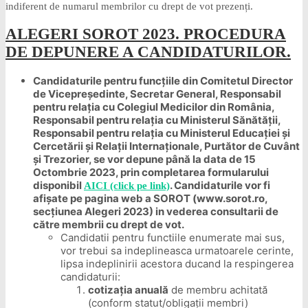
indiferent de numarul membrilor cu drept de vot prezenți.
ALEGERI SOROT 2023. PROCEDURA
DE DEPUNERE A CANDIDATURILOR.
Candidaturile pentru funcțiile din Comitetul Director
de Vicepreședinte, Secretar General, Responsabil
pentru relația cu Colegiul Medicilor din România,
Responsabil pentru relația cu Ministerul Sănătății,
Responsabil pentru relația cu Ministerul Educației și
Cercetării și Relații Internaționale, Purtător de Cuvânt
și Trezorier, se vor depune până la data de 15
Octombrie 2023, prin completarea formularului
disponibil
. Candidaturile vor fi
AICI (click pe link)
afișate pe pagina web a SOROT (www.sorot.ro,
secțiunea Alegeri 2023) in vederea consultarii de
către membrii cu drept de vot.
Candidatii pentru functiile enumerate mai sus,
vor trebui sa indeplineasca urmatoarele cerinte,
lipsa indeplinirii acestora ducand la respingerea
candidaturii:
cotizația anuală
de membru achitată
(conform statut/obligații membri)