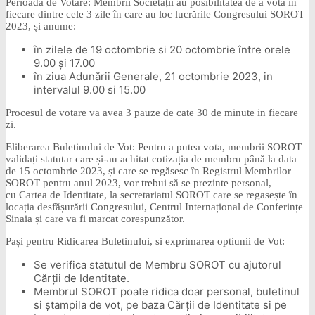
Perioada de Votare: Membrii Societății au posibilitatea de a vota în
fiecare dintre cele 3 zile în care au loc lucrările Congresului SOROT
2023, și anume:
în zilele de 19 octombrie si 20 octombrie între orele
9.00 și 17.00
în ziua Adunării Generale, 21 octombrie 2023, in
intervalul 9.00 si 15.00
Procesul de votare va avea 3 pauze de cate 30 de minute in fiecare
zi.
Eliberarea Buletinului de Vot: Pentru a putea vota, membrii SOROT
validați statutar care și-au achitat cotizația de membru până la data
de 15 octombrie 2023, și care se regăsesc în Registrul Membrilor
SOROT pentru anul 2023, vor trebui să se prezinte personal,
cu Cartea de Identitate, la secretariatul SOROT care se regasește în
locația desfășurării Congresului, Centrul Internațional de Conferințe
Sinaia și care va fi marcat corespunzător.
Pași pentru Ridicarea Buletinului, si exprimarea optiunii de Vot:
Se verifica statutul de Membru SOROT cu ajutorul
Cărții de Identitate.
Membrul SOROT poate ridica doar personal, buletinul
si ștampila de vot, pe baza Cărții de Identitate si pe