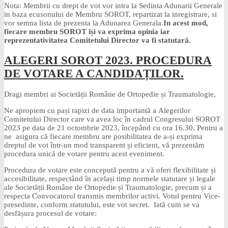
Nota: Membrii cu drept de vot vor intra la Sedinta Adunarii Generale
in baza ecusonului de Membru SOROT, repartizat la inregistrare, si
vor semna lista de prezenta la Adunarea Generala.
In acest mod,
fiecare membru SOROT își va exprima opinia iar
reprezentativitatea Comitetului Director va fi statutară.
ALEGERI SOROT 2023.
PROCEDURA
DE VOTARE A CANDIDAȚILOR.
Dragi membri ai Societății Române de Ortopedie și Traumatologie,
Ne apropiem cu pași rapizi de data importantă a Alegerilor
Comitetului Director care va avea loc în cadrul Congresului SOROT
2023 pe data de 21 octombrie 2023, începând cu ora 16.30. Pentru a
ne asigura că fiecare membru are posibilitatea de a-și exprima
dreptul de vot într-un mod transparent și eficient, vă prezentăm
procedura unică de votare pentru acest eveniment.
Procedura de votare este concepută pentru a vă oferi flexibilitate și
accesibilitate, respectând în același timp normele statutare și legale
ale Societății Române de Ortopedie și Traumatologie, precum și a
respecta Convocatorul transmis membrilor activi. Votul pentru Vice-
presedinte, conform statutului, este vot secret. Iată cum se va
desfășura procesul de votare: