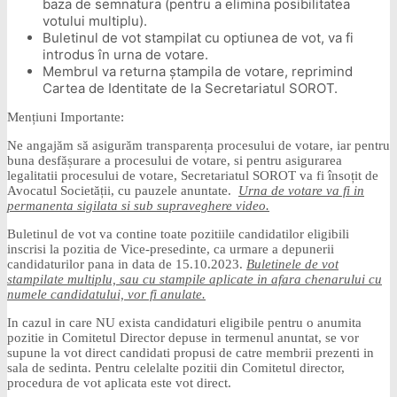
baza de semnatura (pentru a elimina posibilitatea
votului multiplu).
Buletinul de vot stampilat cu optiunea de vot, va fi
introdus în urna de votare.
Membrul va returna ștampila de votare, reprimind
Cartea de Identitate de la Secretariatul SOROT.
Mențiuni Importante:
Ne angajăm să asigurăm transparența procesului de votare, iar pentru
buna desfășurare a procesului de votare, si pentru asigurarea
legalitatii procesului de votare, Secretariatul SOROT va fi însoțit de
Avocatul Societății, cu pauzele anuntate.
Urna de votare va fi in
permanenta sigilata si sub supraveghere video.
Buletinul de vot va contine toate pozitiile candidatilor eligibili
inscrisi la pozitia de Vice-presedinte, ca urmare a depunerii
candidaturilor pana in data de 15.10.2023.
Buletinele de vot
stampilate multiplu, sau cu stampile aplicate in afara chenarului cu
numele candidatului, vor fi anulate.
In cazul in care NU exista candidaturi eligibile pentru o anumita
pozitie in Comitetul Director depuse in termenul anuntat, se vor
supune la vot direct candidati propusi de catre membrii prezenti in
sala de sedinta. Pentru celelalte pozitii din Comitetul director,
procedura de vot aplicata este vot direct.