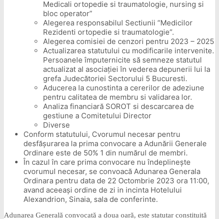
Medicali ortopedie si traumatologie, nursing si
bloc operator”
Alegerea responsabilul Sectiunii “Medicilor
Rezidenti ortopedie si traumatologie”.
Alegerea comisiei de cenzori pentru 2023 – 2025
Actualizarea statutului cu modificarile intervenite.
Persoanele împuternicite să semneze statutul
actualizat al asociației în vederea depunerii lui la
grefa Judecătoriei Sectorului 5 Bucuresti.
Aducerea la cunostinta a cererilor de adeziune
pentru calitatea de membru si validarea lor.
Analiza financiară SOROT si descarcarea de
gestiune a Comitetului Director
Diverse
Conform statutului, Cvorumul necesar pentru
desfășurarea la prima convocare a Adunării Generale
Ordinare este de 50% 1 din numărul de membri.
În cazul în care prima convocare nu îndeplinește
cvorumul necesar, se convoacă Adunarea Generala
Ordinara pentru data de 22 Octombrie 2023 ora 11:00,
avand aceeași ordine de zi in incinta Hotelului
Alexandrion, Sinaia, sala de conferinte.
Adunarea Generală convocată a doua oară, este statutar constituită