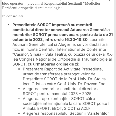
bloc operator”, precum si Responsabilul Sectiunii “Medicilor
Rezidenti ortopedie si traumatologie”.
În consecință
Președintele SOROT împreună cu membrii
comitetului director convoacă Adunarea Generală a
membrilor SOROT prima convocare pentru data de 21
octombrie 2023, intre orele 16:30-18:30
. Lucrarile
Adunarii Generale, cat și Alegerile, se vor desfasura
fizic in incinta Centrului International de Conferinte
“Casino”, Sinaia – Sala Teatru, cu ocazia celui de-al XX-
lea Congres Național de Ortopedie și Traumatologie al
SOROT,
cu următoarea ordine de zi
:
Prezentare Raport de Activitate Presedinte,
urmat de transferarea prerogativelor de
Președinte SOROT de la Prof. Univ. Dr. Stoica
Ioan Cristian catre Conf. Univ. Dr. Razvan Ene
Alegerea membrilor comitetului director al
SOROT pentru mandatul 2023 – 2025
Alegerea reprezentanților SOROT către
societățile internaționale la care SOROT poate fi
Afiliată: EFORT, EBOT, SICOT și AOLF.
Alegerea responsabilului Sectiunii “Asistentilor