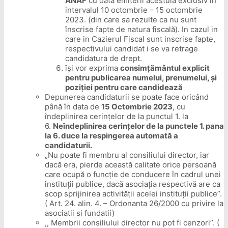
ANAF
cu data emiterii acestuia exclusiv in
intervalul 10 octombrie – 15 octombrie
2023. (din care sa rezulte ca nu sunt
înscrise fapte de natura fiscală). In cazul in
care in Cazierul Fiscal sunt inscrise fapte,
respectivului candidat i se va retrage
candidatura de drept.
își vor exprima
consimțământul explicit
pentru publicarea numelui, prenumelui, și
poziției pentru care candidează
Depunerea candidaturii se poate face oricând
până în data de
15 Octombrie 2023
, cu
îndeplinirea cerințelor de la punctul 1. la
6.
Neîndeplinirea cerințelor de la punctele 1. pana
la 6. duce la respingerea automată a
candidaturii.
„Nu poate fi membru al consiliului director, iar
dacă era, pierde această calitate orice persoană
care ocupă o funcție de conducere în cadrul unei
instituții publice, dacă asociația respectivă are ca
scop sprijinirea activității acelei instituții publice”.
( Art. 24. alin. 4. – Ordonanta 26/2000 cu privire la
asociatii si fundatii)
,, Membrii consiliului director nu pot fi cenzori”. (