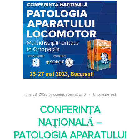
adminulsorotist
0
Uncategorized
iulie 28, 2022
by
CONFERINȚA
NAȚIONALĂ –
PATOLOGIA APARATULUI