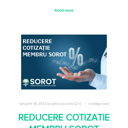
Read more
adminulsorotist
0
Uncategorized
ianuarie 19, 2022
by
REDUCERE COTIZATIE