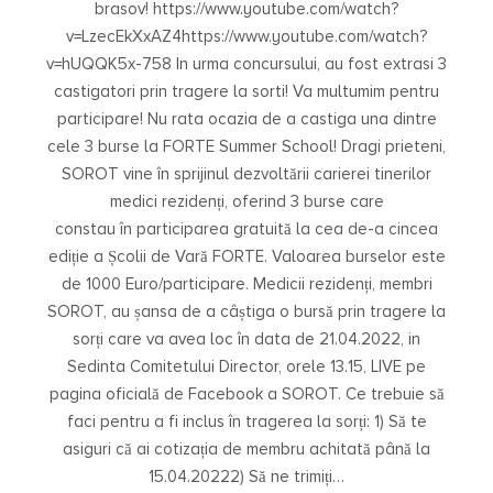
brasov! https://www.youtube.com/watch?
v=LzecEkXxAZ4https://www.youtube.com/watch?
v=hUQQK5x-758 In urma concursului, au fost extrasi 3
castigatori prin tragere la sorti! Va multumim pentru
participare! Nu rata ocazia de a castiga una dintre
cele 3 burse la FORTE Summer School! Dragi prieteni,
SOROT vine în sprijinul dezvoltării carierei tinerilor
medici rezidenți, oferind 3 burse care
constau în participarea gratuită la cea de-a cincea
ediție a Școlii de Vară FORTE. Valoarea burselor este
de 1000 Euro/participare. Medicii rezidenți, membri
SOROT, au șansa de a câștiga o bursă prin tragere la
sorți care va avea loc în data de 21.04.2022, in
Sedinta Comitetului Director, orele 13.15, LIVE pe
pagina oficială de Facebook a SOROT. Ce trebuie să
faci pentru a fi inclus în tragerea la sorți: 1) Să te
asiguri că ai cotizația de membru achitată până la
15.04.20222) Să ne trimiți…