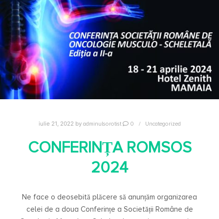
adminulsorotist
0
Uncategorized
iulie 21, 2022
by
CONFERINȚA ROMSOS
2024
Ne face o deosebită plăcere să anunțăm organizarea
celei de a doua Conferințe a Societății Române de