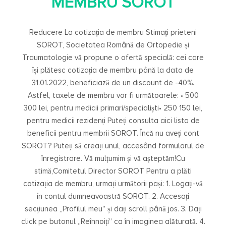
MEMBRU SOROT
Reducere La cotizația de membru Stimați prieteni
SOROT, Societatea Română de Ortopedie și
Traumatologie vă propune o ofertă specială: cei care
își plătesc cotizația de membru până la data de
31.01.2022, beneficiază de un discount de -40%.
Astfel, taxele de membru vor fi următoarele: • 500
300 lei, pentru medicii primari/specialiști• 250 150 lei,
pentru medicii rezidenți Puteți consulta aici lista de
beneficii pentru membrii SOROT. Încă nu aveți cont
SOROT? Puteți să creați unul, accesând formularul de
înregistrare. Vă mulțumim și vă așteptăm!Cu
stimă,Comitetul Director SOROT Pentru a plăti
cotizația de membru, urmați următorii pași: 1. Logați-vă
în contul dumneavoastră SOROT. 2. Accesați
secțiunea „Profilul meu” și dați scroll până jos. 3. Dați
click pe butonul „Reînnoiți” ca în imaginea alăturată. 4.