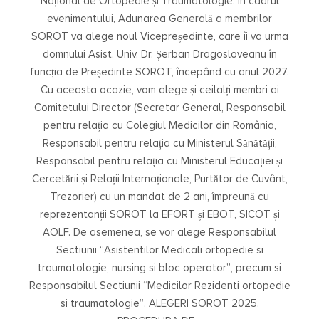
Național de Ortopedie și Traumatologie. În cadrul
evenimentului, Adunarea Generală a membrilor
SOROT va alege noul Vicepreședinte, care îi va urma
domnului Asist. Univ. Dr. Șerban Dragosloveanu în
funcția de Președinte SOROT, începând cu anul 2027.
Cu aceasta ocazie, vom alege și ceilalți membri ai
Comitetului Director (Secretar General, Responsabil
pentru relația cu Colegiul Medicilor din România,
Responsabil pentru relația cu Ministerul Sănătății,
Responsabil pentru relația cu Ministerul Educației și
Cercetării și Relații Internaționale, Purtător de Cuvânt,
Trezorier) cu un mandat de 2 ani, împreună cu
reprezentanții SOROT la EFORT și EBOT, SICOT și
AOLF. De asemenea, se vor alege Responsabilul
Sectiunii “Asistentilor Medicali ortopedie si
traumatologie, nursing si bloc operator”, precum si
Responsabilul Sectiunii “Medicilor Rezidenti ortopedie
si traumatologie”. ALEGERI SOROT 2025.